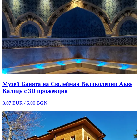
1
Музей Банята на Сюлейман Великолепни Акве
Калиде с 3D прожекция
3.07 EUR / 6.00 BGN