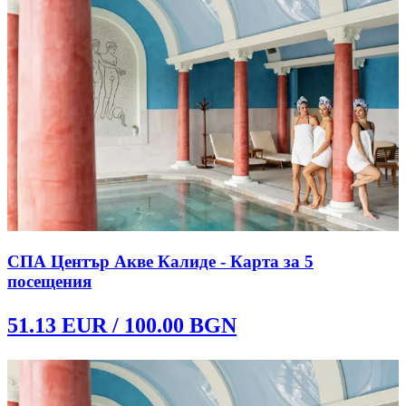
СПА Център Акве Калиде - Карта за 5
посещения
51.13
EUR /
100.00
BGN