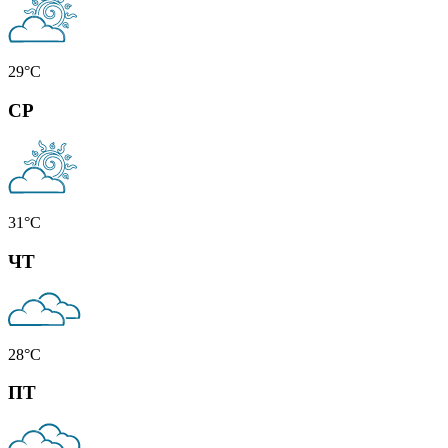
29
°C
СР
31
°C
ЧТ
28
°C
ПТ