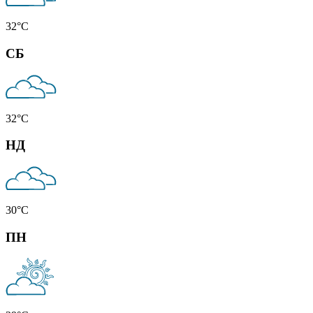
32
°C
СБ
32
°C
НД
30
°C
ПН