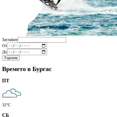
Заглавие
От
До
Търсене
Времето в Бургас
ПТ
32
°C
СБ