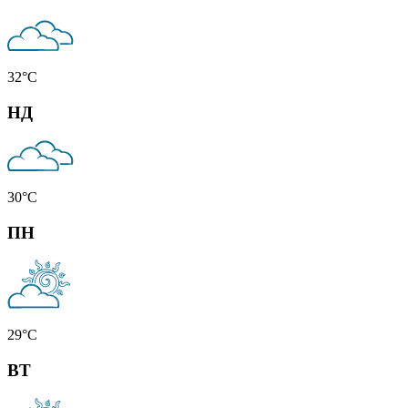
32
°C
НД
30
°C
ПН
29
°C
ВТ