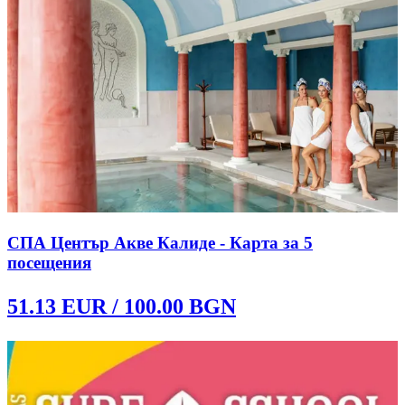
СПА Център Акве Калиде - Карта за 5
посещения
51.13
EUR /
100.00
BGN