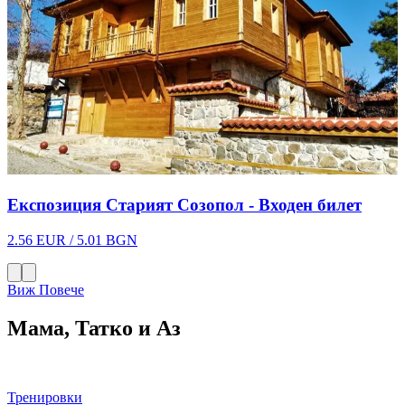
2
Експозиция Старият Созопол - Входен билет
2.56 EUR / 5.01 BGN
Виж Повече
Мама, Татко и Аз
Тренировки