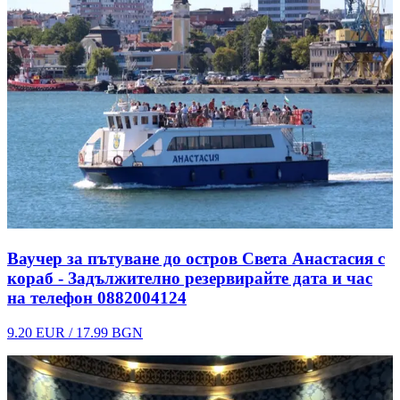
Ваучер за пътуване до остров Света Анастасия с
2
кораб - Задължително резервирайте дата и час
на телефон 0882004124
9.20 EUR / 17.99 BGN