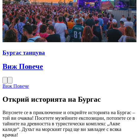
Бургас танцува
Виж Повече
Виж Повече
Открий историята на Бургас
Впуснете се в приключение и открийте историята на Бургас –
той ви очаква! Посетете музейните експозиции, потопете се в
тайните на древността в туристически комплекс „Акве
калиде“. Духът на морският град ще ви завладее с всяка
крачка!