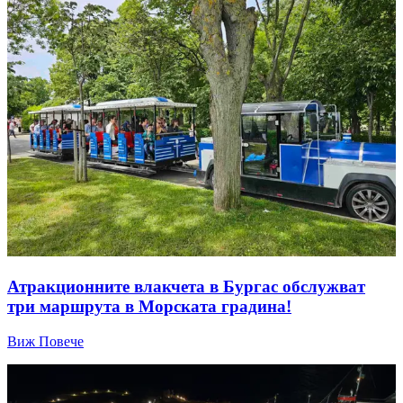
Атракционните влакчета в Бургас обслужват
три маршрута в Морската градина!
Виж Повече