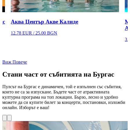
ис
Аква Център Акве Калиде
М
А
12.78
EUR /
25.00
BGN
3.
Виж Повече
Стани част от събитията на Бургас
Пулсът на Бургас е динамичен, той е изпълнен със събития,
които не са за изпускане. Бъдете част от атрактивната
културна програма на топ локации. Бързо, лесно и удобно
можете да си купите билет за концерти, постановки, изложби
онлайн. Изборът е ваш!