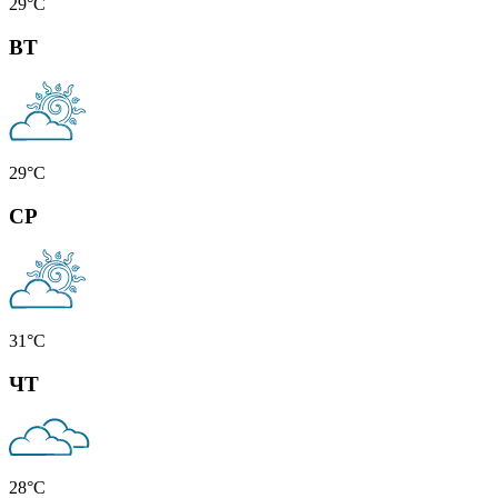
29
°C
ВТ
29
°C
СР
31
°C
ЧТ
28
°C